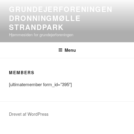
Videre
GRUNDEJERFORENINGEN
til
DRONNINGMØLLE
indhold
STRANDPARK
Hjemmesiden for grundejerforeningen
Menu
MEMBERS
[ultimatemember form_id=”395″]
Drevet af WordPress