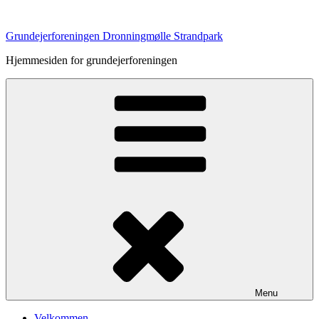
Videre
til
Grundejerforeningen Dronningmølle Strandpark
indhold
Hjemmesiden for grundejerforeningen
Menu
Velkommen