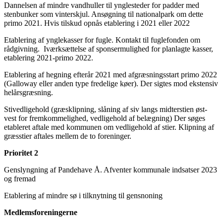
Dannelsen af mindre vandhuller til ynglesteder for padder med
stenbunker som vinterskjul. Ansøgning til nationalpark om dette
primo 2021. Hvis tilskud opnås etablering i 2021 eller 2022
Etablering af ynglekasser for fugle. Kontakt til fuglefonden om
rådgivning. Iværksættelse af sponsermulighed for planlagte kasser,
etablering 2021-primo 2022.
Etablering af hegning efterår 2021 med afgræsningsstart primo 2022
(Galloway eller anden type fredelige køer). Der sigtes mod ekstensiv
helårsgræsning.
Stivedligehold (græsklipning, slåning af siv langs midterstien øst-
vest for fremkommelighed, vedligehold af belægning) Der søges
etableret aftale med kommunen om vedligehold af stier. Klipning af
græsstier aftales mellem de to foreninger.
Prioritet 2
Genslyngning af Pandehave Å. Afventer kommunale indsatser 2023
og fremad
Etablering af mindre sø i tilknytning til gensnoning
Medlemsforeningerne