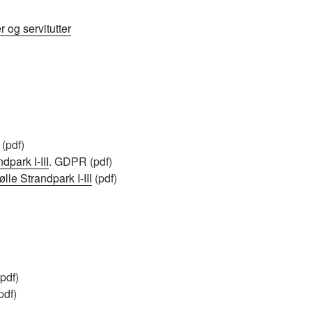
 og servitutter
(pdf)
park I-III
. GDPR (pdf)
e Strandpark I-III
(pdf)
pdf)
pdf)