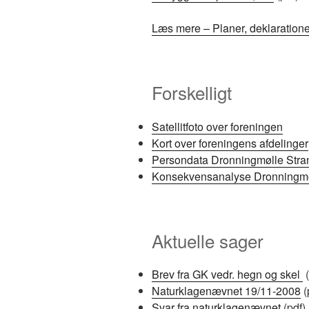
Læs mere – Planer, deklarationer
Forskelligt
Satellitfoto over foreningen
Kort over foreningens afdelinger
Persondata Dronningmølle Strand
Konsekvensanalyse Dronningmøll
Aktuelle sager
Brev fra GK vedr. hegn og skel
(
Naturklagenævnet 19/11-2008
(
Svar fra naturklagenævnet
(pdf)