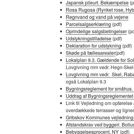
Japansk pileurt. Bekæmpelse
(p
Rosa Rugosa (Rynket rose, Hy
Regnvand og vand på vejene
Parcelsalgserklæring
(pdf)
Oprindelige salgsbetingelser
(pd
Udstykningstilladelse
(pdf)
Deklaration for udstykning
(pdf)
Skøde på fællesarealer
(pdf)
Lokalplan 9.3. Gældende for S
Lovgivning mm vedr. Hegn-Skel
Lovgivning mm vedr. Skel, Raba
også Lokalplan 9.3
Bygningsreglement for småhus. 
Uddrag af Bygningsreglemente
Link til Vejledning om opførelse 
overdækkede terrasser og ligne
Gribskov Kommunes vejledning
Afstandskrav ved byggeri. Boliu
Bebyggelsesprocent, NY
(pdf)