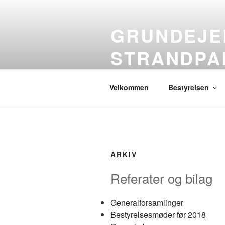
Videre
til
GRUNDEJE
indhold
STRANDPA
Hjemmesiden for grundejerfore
Velkommen
Bestyrelsen
ARKIV
Referater og bilag
Generalforsamlinger
Bestyrelsesmøder før 2018