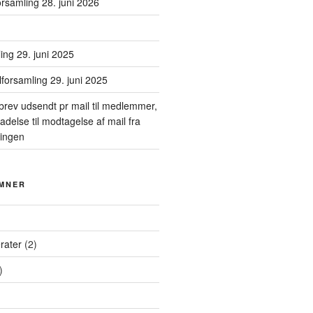
rsamling 28. juni 2026
ing 29. juni 2025
forsamling 29. juni 2025
rev udsendt pr mail til medlemmer,
lladelse til modtagelse af mail fra
ingen
EMNER
rater
(2)
)