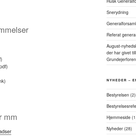
Husk Generalfo
Snerydning
Generalforsaml
emmelser
Referat general
August-nyhedsb
der har givet ti
)
Grundejerforen
pdf)
nk)
NYHEDER – 
Bestyrelsen
(2)
Bestyrelsesrefe
er mm
Hjemmeside
(1
Nyheder
(28)
ladser