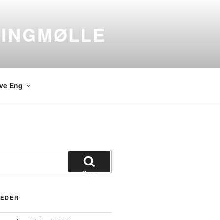
INGMØLLE
ve Eng
Søg
HEDER