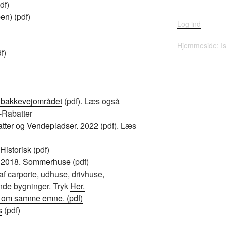
df)
ben)
(pdf)
Log ind
Hjemmeside: I
f)
olbakkevejområdet
(pdf). Læs også
-Rabatter
tter og Vendepladser. 2022
(pdf). Læs
Historisk
(pdf)
t 2018. Sommerhuse
(pdf)
af carporte, udhuse, drivhuse,
nde bygninger. Tryk
Her.
 om samme emne. (pdf)
s
(pdf)