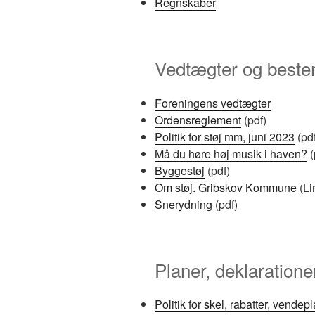
Regnskaber
Vedtægter og best
Foreningens vedtægter
Ordensreglement
(pdf)
Politik for støj mm, juni 2023
(pdf
Må du høre høj musik i haven?
(
Byggestøj
(pdf)
Om støj. Gribskov Kommune
(Li
Snerydning
(pdf)
Planer, deklaration
Politik for skel, rabatter, vendep