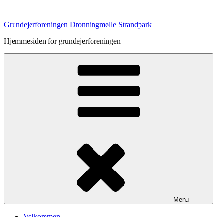
Videre
til
Grundejerforeningen Dronningmølle Strandpark
indhold
Hjemmesiden for grundejerforeningen
Menu
Velkommen