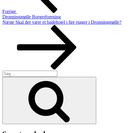
Forrige
Dronningmølle Borgerforening
Næste
Næste
Skal der være et badehotel i fire etager i Dronningmølle?
indlæg
Søg
efter:
Søg