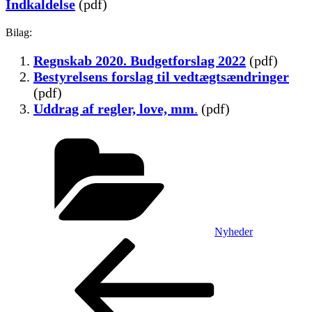
Indkaldelse
(pdf)
Bilag:
Regnskab 2020. Budgetforslag 2022
(pdf)
Bestyrelsens forslag til vedtægtsændringer
(pdf)
Uddrag af regler, love, mm
.
(pdf)
Kategorier
Nyheder
Indlægsnavigation
Forrige
indlæg