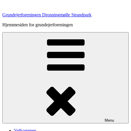
Videre
til
Grundejerforeningen Dronningmølle Strandpark
indhold
Hjemmesiden for grundejerforeningen
Menu
Velkommen