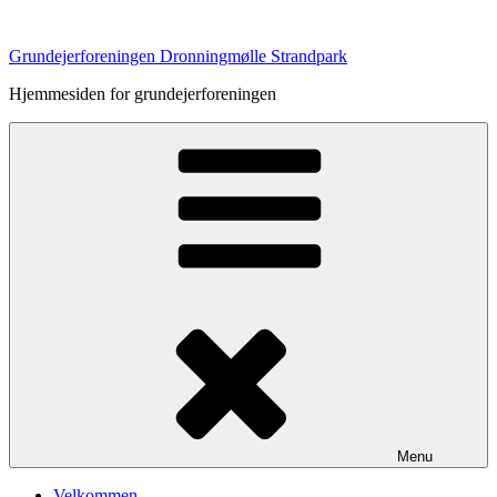
Videre
til
Grundejerforeningen Dronningmølle Strandpark
indhold
Hjemmesiden for grundejerforeningen
Menu
Velkommen