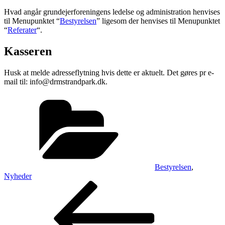
Hvad angår grundejerforeningens ledelse og administration henvises
til Menupunktet “
Bestyrelsen
” ligesom der henvises til Menupunktet
“
Referater
“.
Kasseren
Husk at melde adresseflytning hvis dette er aktuelt. Det gøres pr e-
mail til: info@drmstrandpark.dk.
Kategorier
Bestyrelsen
,
Nyheder
Indlægsnavigation
Forrige
indlæg