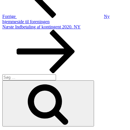
Forrige
Ny
hjemmeside til foreningen
Næste
Næste
Indbetaling af kontingent 2020. NY
indlæg
Søg
efter:
Søg